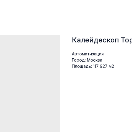
Калейдескоп То
Aвтоматизация
Город: Moсква
Площадь: 117 927 м2