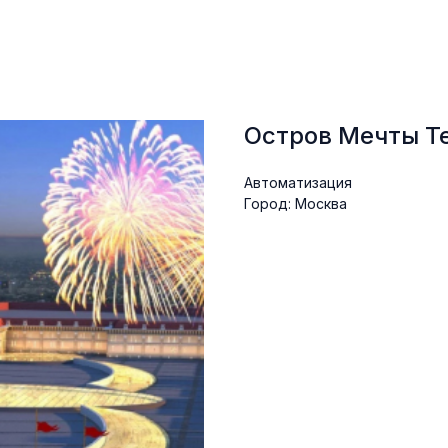
Остров Мечты Т
Aвтоматизация
Город: Moсква